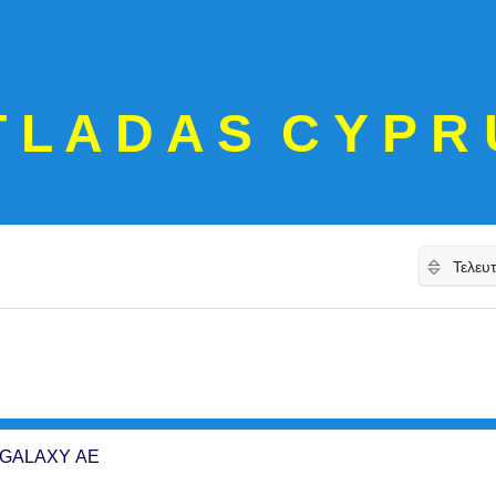
T L A D A S C Y P R 
 GALAXY ΑΕ