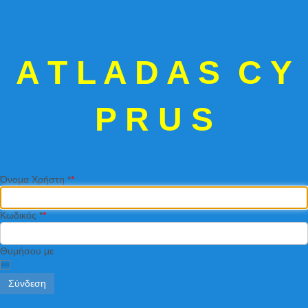
A T L A D A S C Y
P R U S
Όνομα Χρήστη
*
Κωδικός
*
Θυμήσου με
Σύνδεση