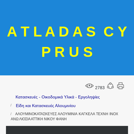
A T L A D A S C Y
P R U S
2783
Κατασκευές - Οικοδομικά Υλικά - Εργοληψίες
Είδη και Κατασκευές Αλουμινίου
ΑΛΟΥΜΙΝΟΚΑΤΑΣΚΕΥΕΣ ΑΛΟΥΜΙΝΙΑ ΚΑΓΚΕΛΑ ΤΕΧΝΗ INOX
ΑΝΩ ΛΙΟΣΙΑ ΑΤΤΙΚΗ ΝΙΚΟΥ ΦΑΝΗ