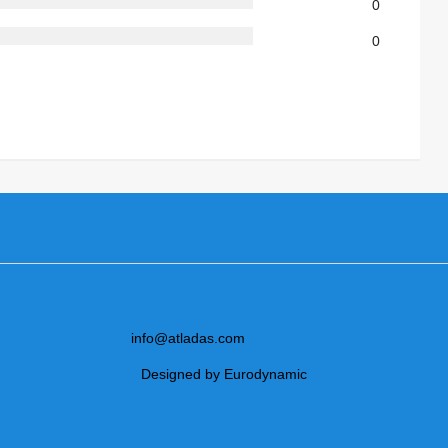
0
0
info@atladas.com
Designed by Eurodynamic