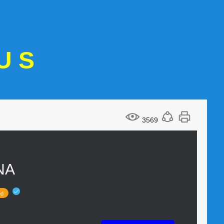
U S
3569
ΝΑ
ed