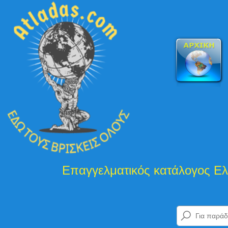
γελματικός κατάλογος Ελλάδας και Κύπρ