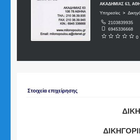
ΑΚΑΔΗΜΙΑΣ 63, ΑΘΗ
Υπηρεσίες
Δικηγ
>
2103839935
6945336668
0 
Στοιχεία επιχείρησης
ΔΙΚ
ΔΙΚΗΓΟΡΙ