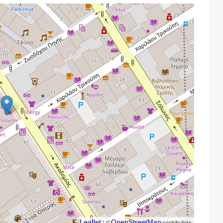
Leaflet
| ©
OpenStreetMap
contributors