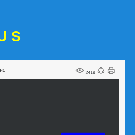
U S
ΝΗΣ
2419