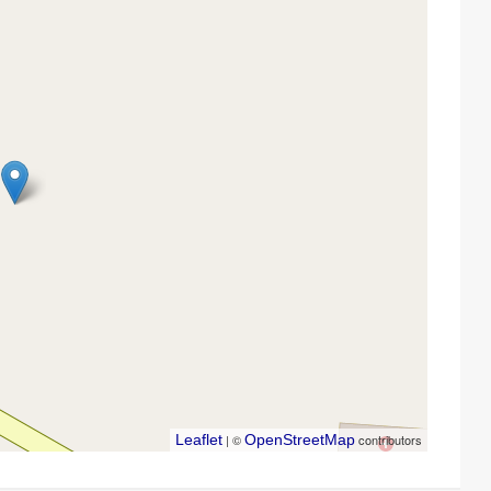
Leaflet
| ©
OpenStreetMap
contributors