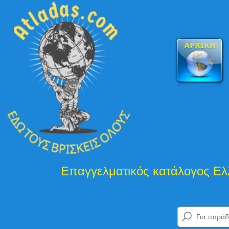
γγελματικός κατάλογος Ελλάδας και Κύπ