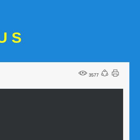
U S
3577