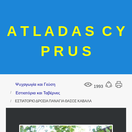
A T L A D A S C Y
P R U S
Ψυχαγωγία και Γεύση
1993
Εστιατόρια και Ταβέρνες
ΕΣΤΙΑΤΟΡΙΟ ΔΡΟΣΙΑ ΠΑΝΑΓΙΑ ΘΑΣΟΣ ΚΑΒΑΛΑ