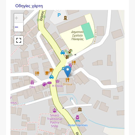
Οδηγίες χάρτη
+
−