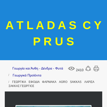
A T L A D A S C Y
P R U S
Γεωργία και Άνθη - Δένδρα - Φυτά
2410
Γεωργικά Προϊόντα
ΓΕΩΡΓΙΚΑ ΕΦΟΔΙΑ ΦΑΡΜΑΚΑ AGRO SAKKAS ΛΑΡΙΣΑ
ΣΑΚΚΑΣ ΓΕΩΡΓΙΟΣ