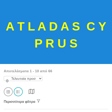
A T L A D A S C Y
P R U S
Αποτελέσματα 1 - 10 από 66
Περισσότερα φίλτρα