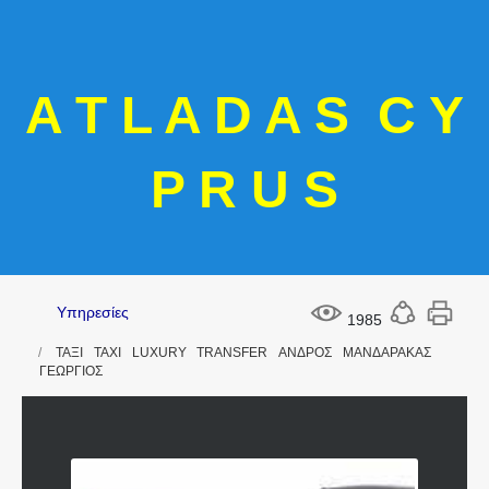
A T L A D A S C Y
P R U S
Υπηρεσίες
1985
ΤΑΞΙ ΤΑΧΙ LUXURY TRANSFER ΑΝΔΡΟΣ ΜΑΝΔΑΡΑΚΑΣ
ΓΕΩΡΓΙΟΣ