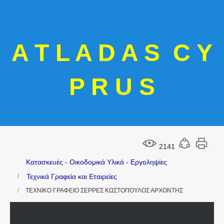
A T L A D A S C Y
P R U S
2141
Κατασκευές - Οικοδομικά Υλικά - Εργοληψίες
Τεχνικά Γραφεία και Εταιρείες
ΤΕΧΝΙΚΟ ΓΡΑΦΕΙΟ ΣΕΡΡΕΣ ΚΩΣΤΟΠΟΥΛΟΣ ΑΡΧΟΝΤΗΣ